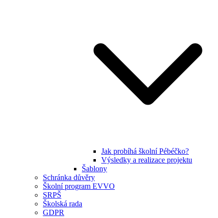
Jak probíhá školní Pébéčko?
Výsledky a realizace projektu
Šablony
Schránka důvěry
Školní program EVVO
SRPŠ
Školská rada
GDPR