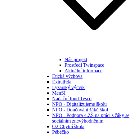
Náš projekt
Prostředí Twinspace
Aktuální informace
Etická výchova
Extratřída
Lyžarský výcvik
MenSI
Nadační fond Tesco
NPO - Digitalizujeme školu
NPO - Doučování žáků škol
NPO - Podpora 4.ZŠ na práci s žáky se
sociálním znevýhodněním
O2 Chytrá škola
Pébéčko