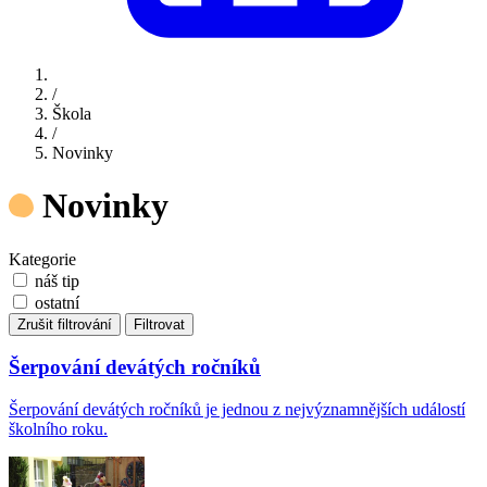
/
Škola
/
Novinky
Novinky
Kategorie
náš tip
ostatní
Zrušit filtrování
Filtrovat
Šerpování devátých ročníků
Šerpování devátých ročníků je jednou z nejvýznamnějších událostí
školního roku.