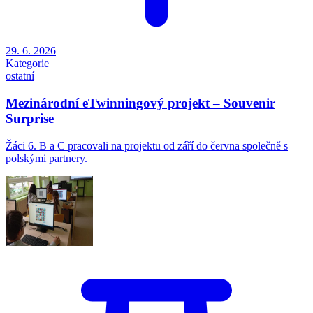
29. 6. 2026
Kategorie
ostatní
Mezinárodní eTwinningový projekt – Souvenir
Surprise
Žáci 6. B a C pracovali na projektu od září do června společně s
polskými partnery.