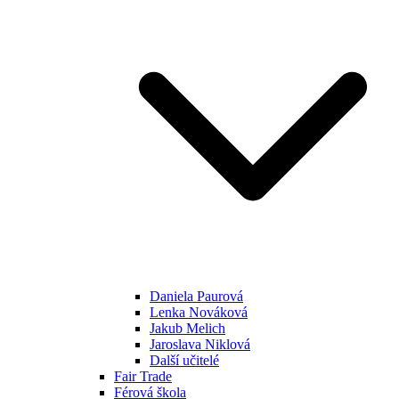
Daniela Paurová
Lenka Nováková
Jakub Melich
Jaroslava Niklová
Další učitelé
Fair Trade
Férová škola