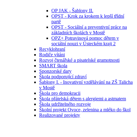
OP JAK - Šablony II.
OPST - Krok za krokem k lepší třídní
partě
OPST - Sociální a preventivní práce na
základních školách v Mostě
OPZ+ Potravinová pomoc dětem v
sociální nouzi v Ústeckém kraji 2
Recyklohraní
Rodiče vítáni
Rozvoj čtenářské a pisatelské gramotnosti
SMART škola
Sponzorské dary
Škola podporující zdraví
Šablony I. - Inovativní vzdělávání na ZŠ Talicha
v Mostě
Škola pro demokracii
Škola přátelská dětem s alergiemi a astmatem
Škola udržitelného rozvoje
Školní projekt Ovoce, zelenina a mléko do škol
Realizované projekty