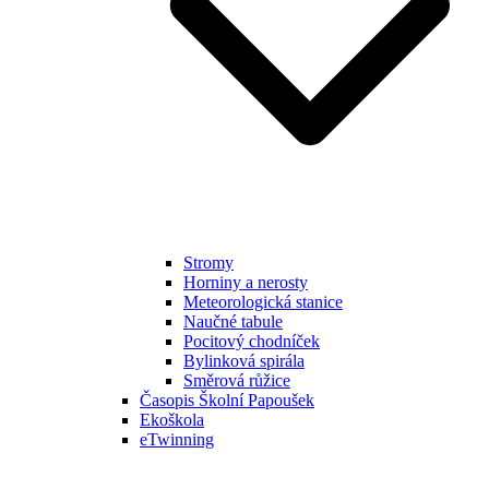
Stromy
Horniny a nerosty
Meteorologická stanice
Naučné tabule
Pocitový chodníček
Bylinková spirála
Směrová růžice
Časopis Školní Papoušek
Ekoškola
eTwinning