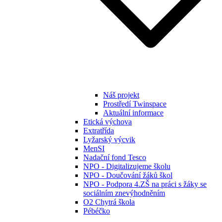
Náš projekt
Prostředí Twinspace
Aktuální informace
Etická výchova
Extratřída
Lyžarský výcvik
MenSI
Nadační fond Tesco
NPO - Digitalizujeme školu
NPO - Doučování žáků škol
NPO - Podpora 4.ZŠ na práci s žáky se
sociálním znevýhodněním
O2 Chytrá škola
Pébéčko