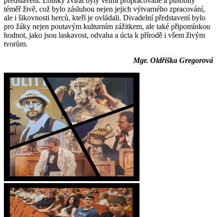
představení. Loutky zvířat byly velmi propracované a působily
téměř živě, což bylo zásluhou nejen jejich výtvarného zpracování,
ale i šikovnosti herců, kteří je ovládali. Divadelní představení bylo
pro žáky nejen poutavým kulturním zážitkem, ale také připomínkou
hodnot, jako jsou laskavost, odvaha a úcta k přírodě i všem živým
tvorům.
Mgr. Oldřiška Gregorová