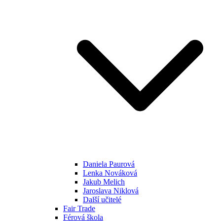
Daniela Paurová
Lenka Nováková
Jakub Melich
Jaroslava Niklová
Další učitelé
Fair Trade
Férová škola