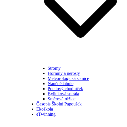
Stromy
Horniny a nerosty
Meteorologická stanice
Naučné tabule
Pocitový chodníček
Bylinková spirála
Směrová růžice
Časopis Školní Papoušek
Ekoškola
eTwinning