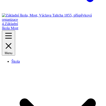
4.
Základní
škola Most
Menu
Škola