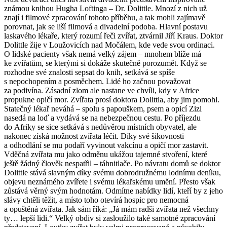
známou knihou Hugha Loftinga – Dr. Dolittle. Mnozí z nich už
znají i filmové zpracování tohoto příběhu, a tak mohli zajímavě
porovnat, jak se liší filmová a divadelní podoba. Hlavní postavu
laskavého lékaře, který rozumí řeči zvířat, ztvárnil Jiří Kraus. Doktor
Dolittle žije v Loužovicích nad Močálem, kde vede svou ordinaci.
O lidské pacienty však nemá velký zájem – mnohem blíže má
ke zvířatům, se kterými si dokáže skutečně porozumět. Když se
rozhodne své znalosti sepsat do knih, setkává se spíše
s nepochopením a posměchem. Lidé ho začnou považovat
za podivína. Zásadní zlom ale nastane ve chvíli, kdy v Africe
propukne opičí mor. Zvířata prosí doktora Dolittla, aby jim pomohl.
Statečný lékař neváhá – spolu s papouškem, psem a opicí Zizi
nasedá na loď a vydává se na nebezpečnou cestu. Po příjezdu
do Afriky se sice setkává s nedůvěrou místních obyvatel, ale
nakonec získá možnost zvířata léčit. Díky své šikovnosti
a odhodlání se mu podaří vyvinout vakcínu a opičí mor zastavit.
Vděčná zvířata mu jako odměnu ukážou tajemné stvoření, které
ještě žádný člověk nespatřil – táhnitlače. Po návratu domů se doktor
Dolittle stává slavným díky svému dobrodružnému lodnímu deníku,
objevu neznámého zvířete i svému lékařskému umění. Přesto však
zůstává věrný svým hodnotám. Odmítne nabídky lidí, kteří by z jeho
slávy chtěli těžit, a místo toho otevírá hospic pro nemocná
a opuštěná zvířata. Jak sám říká: „Já mám radši zvířata než všechny
ty… lepší lidi.“ Velký obdiv si zasloužilo také samotné zpracování