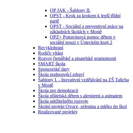
OP JAK - Šablony II.
OPST - Krok za krokem k lepší třídní
partě
OPST - Sociální a preventivní práce na
základních školách v Mostě
OPZ+ Potravinová pomoc dětem v
sociální nouzi v Ústeckém kraji 2
Recyklohraní
Rodiče vítáni
Rozvoj čtenářské a pisatelské gramotnosti
SMART škola
Sponzorské dary
Škola podporující zdraví
Šablony I. - Inovativní vzdělávání na ZŠ Talicha
v Mostě
Škola pro demokracii
Škola přátelská dětem s alergiemi a astmatem
Škola udržitelného rozvoje
Školní projekt Ovoce, zelenina a mléko do škol
Realizované projekty