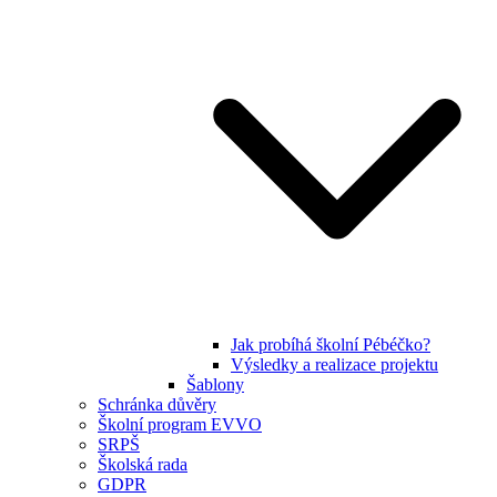
Jak probíhá školní Pébéčko?
Výsledky a realizace projektu
Šablony
Schránka důvěry
Školní program EVVO
SRPŠ
Školská rada
GDPR