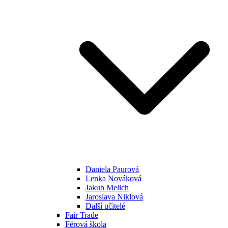
Daniela Paurová
Lenka Nováková
Jakub Melich
Jaroslava Niklová
Další učitelé
Fair Trade
Férová škola