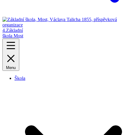
4.
Základní
škola Most
Menu
Škola