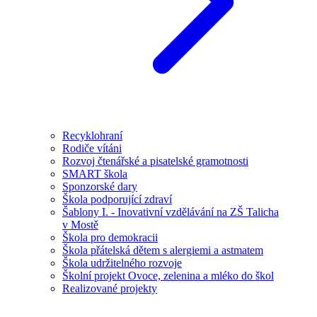
Recyklohraní
Rodiče vítáni
Rozvoj čtenářské a pisatelské gramotnosti
SMART škola
Sponzorské dary
Škola podporující zdraví
Šablony I. - Inovativní vzdělávání na ZŠ Talicha
v Mostě
Škola pro demokracii
Škola přátelská dětem s alergiemi a astmatem
Škola udržitelného rozvoje
Školní projekt Ovoce, zelenina a mléko do škol
Realizované projekty