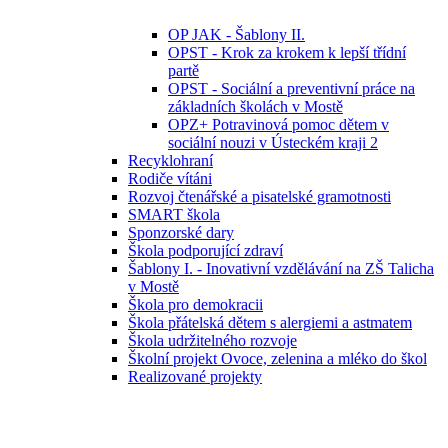
OP JAK - Šablony II.
OPST - Krok za krokem k lepší třídní
partě
OPST - Sociální a preventivní práce na
základních školách v Mostě
OPZ+ Potravinová pomoc dětem v
sociální nouzi v Ústeckém kraji 2
Recyklohraní
Rodiče vítáni
Rozvoj čtenářské a pisatelské gramotnosti
SMART škola
Sponzorské dary
Škola podporující zdraví
Šablony I. - Inovativní vzdělávání na ZŠ Talicha
v Mostě
Škola pro demokracii
Škola přátelská dětem s alergiemi a astmatem
Škola udržitelného rozvoje
Školní projekt Ovoce, zelenina a mléko do škol
Realizované projekty