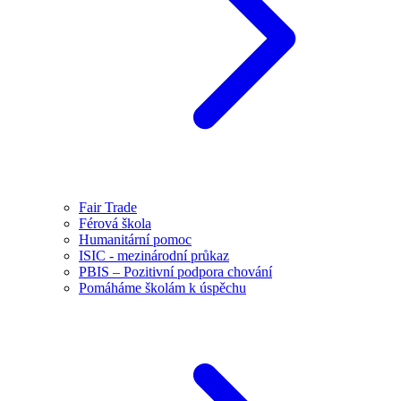
Fair Trade
Férová škola
Humanitární pomoc
ISIC - mezinárodní průkaz
PBIS – Pozitivní podpora chování
Pomáháme školám k úspěchu