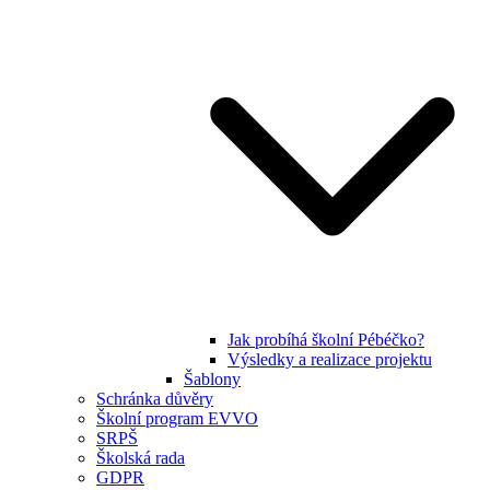
Jak probíhá školní Pébéčko?
Výsledky a realizace projektu
Šablony
Schránka důvěry
Školní program EVVO
SRPŠ
Školská rada
GDPR