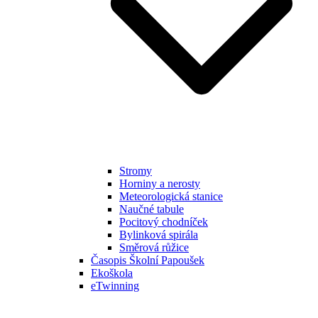
Stromy
Horniny a nerosty
Meteorologická stanice
Naučné tabule
Pocitový chodníček
Bylinková spirála
Směrová růžice
Časopis Školní Papoušek
Ekoškola
eTwinning