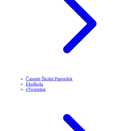
Časopis Školní Papoušek
Ekoškola
eTwinning