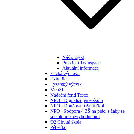
Náš projekt
Prostředí Twinspace
Aktuální informace
Etická výchova
Extratřída
Lyžarský výcvik
MenSI
Nadační fond Tesco
NPO - Digitalizujeme školu
NPO - Doučování žáků škol
NPO - Podpora 4.ZŠ na práci s žáky se
sociálním znevýhodněním
O2 Chytrá škola
Pébéčko