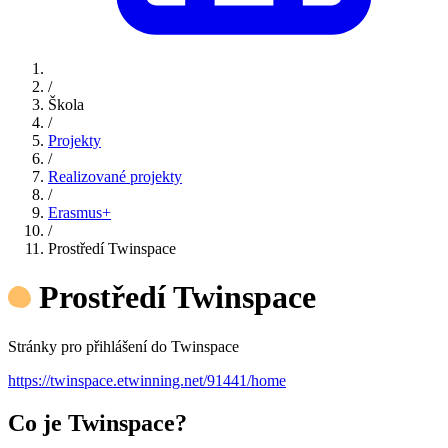
/
Škola
/
Projekty
/
Realizované projekty
/
Erasmus+
/
Prostředí Twinspace
Prostředí Twinspace
Stránky pro přihlášení do Twinspace
https://twinspace.etwinning.net/91441/home
Co je Twinspace?