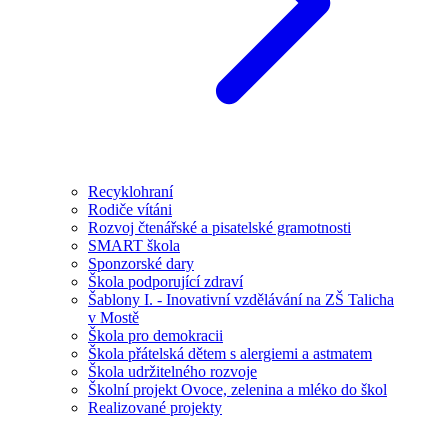
Recyklohraní
Rodiče vítáni
Rozvoj čtenářské a pisatelské gramotnosti
SMART škola
Sponzorské dary
Škola podporující zdraví
Šablony I. - Inovativní vzdělávání na ZŠ Talicha
v Mostě
Škola pro demokracii
Škola přátelská dětem s alergiemi a astmatem
Škola udržitelného rozvoje
Školní projekt Ovoce, zelenina a mléko do škol
Realizované projekty