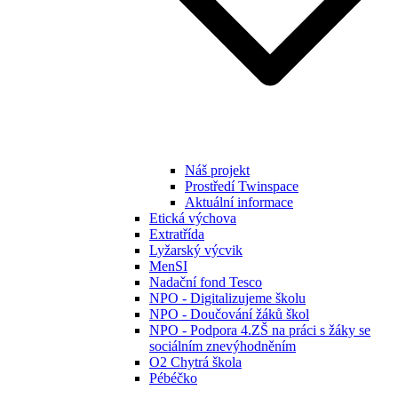
Náš projekt
Prostředí Twinspace
Aktuální informace
Etická výchova
Extratřída
Lyžarský výcvik
MenSI
Nadační fond Tesco
NPO - Digitalizujeme školu
NPO - Doučování žáků škol
NPO - Podpora 4.ZŠ na práci s žáky se
sociálním znevýhodněním
O2 Chytrá škola
Pébéčko