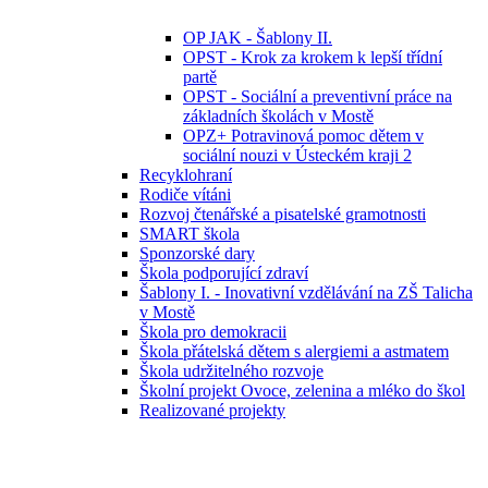
OP JAK - Šablony II.
OPST - Krok za krokem k lepší třídní
partě
OPST - Sociální a preventivní práce na
základních školách v Mostě
OPZ+ Potravinová pomoc dětem v
sociální nouzi v Ústeckém kraji 2
Recyklohraní
Rodiče vítáni
Rozvoj čtenářské a pisatelské gramotnosti
SMART škola
Sponzorské dary
Škola podporující zdraví
Šablony I. - Inovativní vzdělávání na ZŠ Talicha
v Mostě
Škola pro demokracii
Škola přátelská dětem s alergiemi a astmatem
Škola udržitelného rozvoje
Školní projekt Ovoce, zelenina a mléko do škol
Realizované projekty