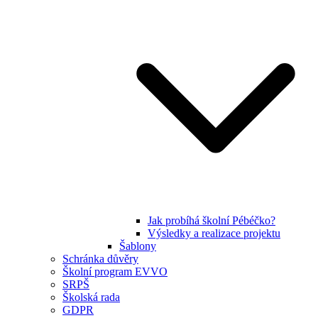
Jak probíhá školní Pébéčko?
Výsledky a realizace projektu
Šablony
Schránka důvěry
Školní program EVVO
SRPŠ
Školská rada
GDPR