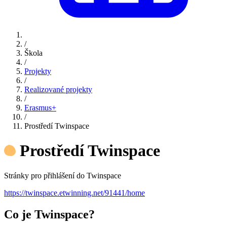
/
Škola
/
Projekty
/
Realizované projekty
/
Erasmus+
/
Prostředí Twinspace
Prostředí Twinspace
Stránky pro přihlášení do Twinspace
https://twinspace.etwinning.net/91441/home
Co je Twinspace?