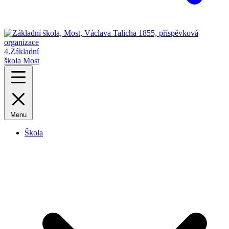
4.
Základní
škola Most
Menu
Škola