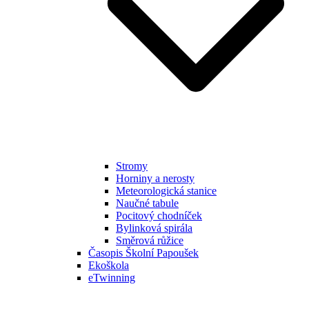
Stromy
Horniny a nerosty
Meteorologická stanice
Naučné tabule
Pocitový chodníček
Bylinková spirála
Směrová růžice
Časopis Školní Papoušek
Ekoškola
eTwinning