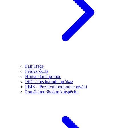
Fair Trade
Férová škola
Humanitární pomoc
ISIC - mezinárodní průkaz
PBIS – Pozitivní podpora chování
Pomáháme školám k úspěchu