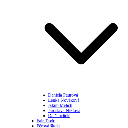
Daniela Paurová
Lenka Nováková
Jakub Melich
Jaroslava Niklová
Další učitelé
Fair Trade
Férová škola