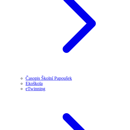
Časopis Školní Papoušek
Ekoškola
eTwinning