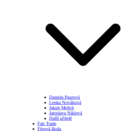
Daniela Paurová
Lenka Nováková
Jakub Melich
Jaroslava Niklová
Další učitelé
Fair Trade
Férová škola