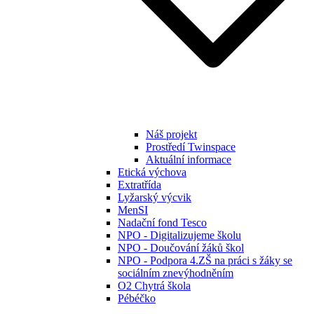
Náš projekt
Prostředí Twinspace
Aktuální informace
Etická výchova
Extratřída
Lyžarský výcvik
MenSI
Nadační fond Tesco
NPO - Digitalizujeme školu
NPO - Doučování žáků škol
NPO - Podpora 4.ZŠ na práci s žáky se
sociálním znevýhodněním
O2 Chytrá škola
Pébéčko