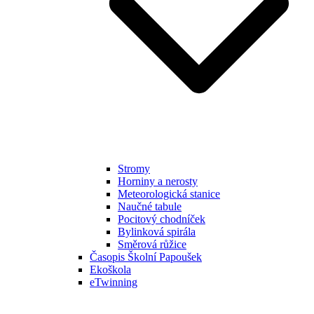
Stromy
Horniny a nerosty
Meteorologická stanice
Naučné tabule
Pocitový chodníček
Bylinková spirála
Směrová růžice
Časopis Školní Papoušek
Ekoškola
eTwinning