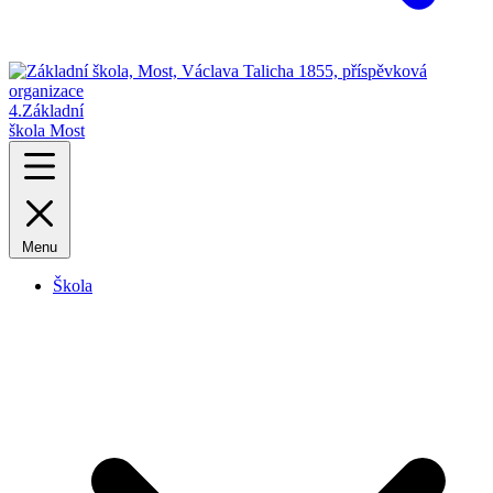
4.
Základní
škola Most
Menu
Škola