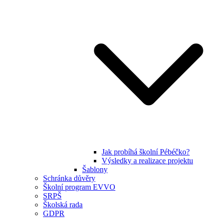
Jak probíhá školní Pébéčko?
Výsledky a realizace projektu
Šablony
Schránka důvěry
Školní program EVVO
SRPŠ
Školská rada
GDPR