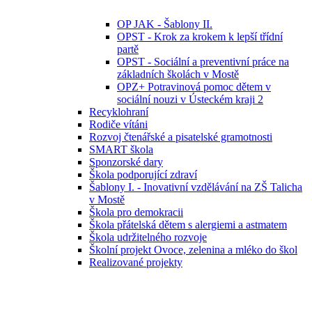
OP JAK - Šablony II.
OPST - Krok za krokem k lepší třídní
partě
OPST - Sociální a preventivní práce na
základních školách v Mostě
OPZ+ Potravinová pomoc dětem v
sociální nouzi v Ústeckém kraji 2
Recyklohraní
Rodiče vítáni
Rozvoj čtenářské a pisatelské gramotnosti
SMART škola
Sponzorské dary
Škola podporující zdraví
Šablony I. - Inovativní vzdělávání na ZŠ Talicha
v Mostě
Škola pro demokracii
Škola přátelská dětem s alergiemi a astmatem
Škola udržitelného rozvoje
Školní projekt Ovoce, zelenina a mléko do škol
Realizované projekty