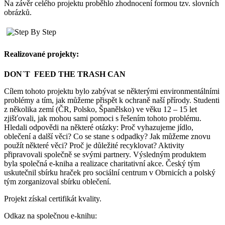
Na závěr celého projektu proběhlo zhodnocení formou tzv. slovních
obrázků.
Realizované projekty:
DON´T FEED THE TRASH CAN
Cílem tohoto projektu bylo zabývat se některými environmentálními
problémy a tím, jak můžeme přispět k ochraně naší přírody. Studenti
z několika zemí (ČR, Polsko, Španělsko) ve věku 12 – 15 let
zjišťovali, jak mohou sami pomoci s řešením tohoto problému.
Hledali odpovědi na některé otázky: Proč vyhazujeme jídlo,
oblečení a další věci? Co se stane s odpadky? Jak můžeme znovu
použít některé věci? Proč je důležité recyklovat? Aktivity
připravovali společně se svými partnery. Výsledným produktem
byla společná e-kniha a realizace charitativní akce. Český tým
uskutečnil sbírku hraček pro sociální centrum v Obrnicích a polský
tým zorganizoval sbírku oblečení.
Projekt získal certifikát kvality.
Odkaz na společnou e-knihu: