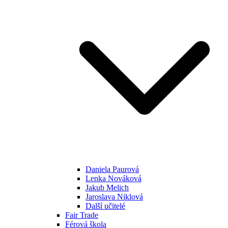
Daniela Paurová
Lenka Nováková
Jakub Melich
Jaroslava Niklová
Další učitelé
Fair Trade
Férová škola