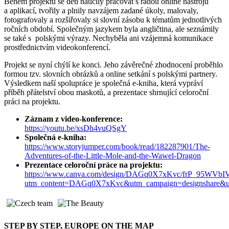
Během projektu se děti naučily pracovat s řadou online nástrojů
a aplikací, tvořily a plnily navzájem zadané úkoly, malovaly,
fotografovaly a rozšiřovaly si slovní zásobu k tématům jednotlivých
ročních období. Společným jazykem byla angličtina, ale seznámily
se také s polskými výrazy. Nechyběla ani vzájemná komunikace
prostřednictvím videokonferencí.
Projekt se nyní chýlí ke konci. Jeho závěrečné zhodnocení proběhlo
formou tzv. slovních obrázků a online setkání s polskými partnery.
Výsledkem naší spolupráce je společná e-kniha, která vypráví
příběh přátelství obou maskotů, a prezentace shrnující celoroční
práci na projektu.
Záznam z video-konference:
https://youtu.be/xsDh4vuQSgY
Společná e-kniha:
https://www.storyjumper.com/book/read/182287901/The-
Adventures-of-the-Little-Mole-and-the-Wawel-Dragon
Prezentace celoroční práce na projektu:
https://www.canva.com/design/DAGq0X7xKvc/frP_95WVbI
utm_content=DAGq0X7xKvc&utm_campaign=designshare&ut
STEP BY STEP, EUROPE ON THE MAP