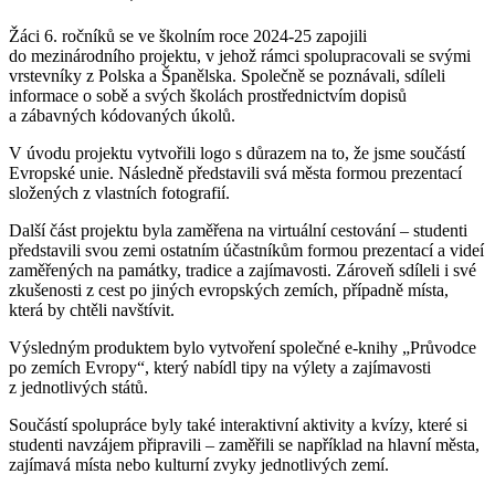
Žáci 6. ročníků se ve školním roce 2024-25 zapojili
do mezinárodního projektu, v jehož rámci spolupracovali se svými
vrstevníky z Polska a Španělska. Společně se poznávali, sdíleli
informace o sobě a svých školách prostřednictvím dopisů
a zábavných kódovaných úkolů.
V úvodu projektu vytvořili logo s důrazem na to, že jsme součástí
Evropské unie. Následně představili svá města formou prezentací
složených z vlastních fotografií.
Další část projektu byla zaměřena na virtuální cestování – studenti
představili svou zemi ostatním účastníkům formou prezentací a videí
zaměřených na památky, tradice a zajímavosti. Zároveň sdíleli i své
zkušenosti z cest po jiných evropských zemích, případně místa,
která by chtěli navštívit.
Výsledným produktem bylo vytvoření společné e-knihy „Průvodce
po zemích Evropy“, který nabídl tipy na výlety a zajímavosti
z jednotlivých států.
Součástí spolupráce byly také interaktivní aktivity a kvízy, které si
studenti navzájem připravili – zaměřili se například na hlavní města,
zajímavá místa nebo kulturní zvyky jednotlivých zemí.