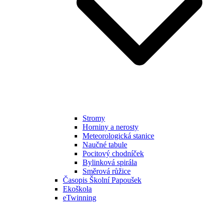
Stromy
Horniny a nerosty
Meteorologická stanice
Naučné tabule
Pocitový chodníček
Bylinková spirála
Směrová růžice
Časopis Školní Papoušek
Ekoškola
eTwinning