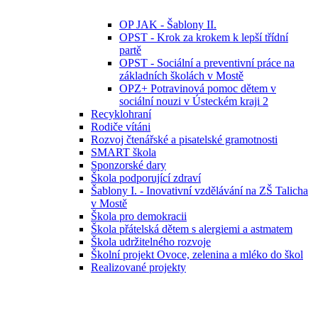
OP JAK - Šablony II.
OPST - Krok za krokem k lepší třídní
partě
OPST - Sociální a preventivní práce na
základních školách v Mostě
OPZ+ Potravinová pomoc dětem v
sociální nouzi v Ústeckém kraji 2
Recyklohraní
Rodiče vítáni
Rozvoj čtenářské a pisatelské gramotnosti
SMART škola
Sponzorské dary
Škola podporující zdraví
Šablony I. - Inovativní vzdělávání na ZŠ Talicha
v Mostě
Škola pro demokracii
Škola přátelská dětem s alergiemi a astmatem
Škola udržitelného rozvoje
Školní projekt Ovoce, zelenina a mléko do škol
Realizované projekty