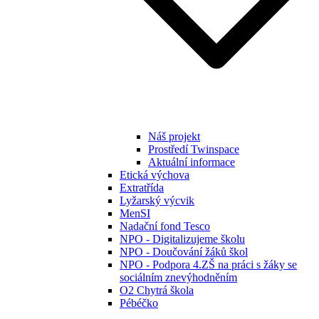
Náš projekt
Prostředí Twinspace
Aktuální informace
Etická výchova
Extratřída
Lyžarský výcvik
MenSI
Nadační fond Tesco
NPO - Digitalizujeme školu
NPO - Doučování žáků škol
NPO - Podpora 4.ZŠ na práci s žáky se
sociálním znevýhodněním
O2 Chytrá škola
Pébéčko