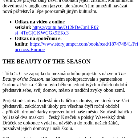
Věřím, že projekt žáky bavil a obohatil jejich znalosti, komunikační
dovednosti v anglickém jazyce, ale zároveň jim umožnil navázat
nová přátelství a lépe porozumět jiným kulturám.
Odkaz na video z online
setkání:
https://youtu.be/O12kDeCmLR0?
si=4ToGjGKWCGx9EKc3
Odkaz na společnou e-
knihu:
https://www.storyjumper.com/book/read/187474841/Fri
accross-Europe
THE BEAUTY OF THE SEASON
Třída 5. C se zapojila do mezinárodního projektu s názvem
The
Beauty of the Season
, na kterém spolupracovala s partnerskou
školou z Polska. Cílem bylo během jednotlivých ročních období
představit sebe, svůj domov, město a tradiční zvyky obou zemí.
Projekt odstartoval odesláním balíčku s dopisy, ve kterých se žáci
představili, zakódovali úkoly pro všechna čtyři roční období
a přiložili drobné dárky reprezentující naše město. Součástí balíčku
byli také dva maskoti – český Krteček a polský Wawelský drak.
Dráček se dokonce vydal na návštěvu do rodin našich žáků,
poznával jejich domovy i naši školu.