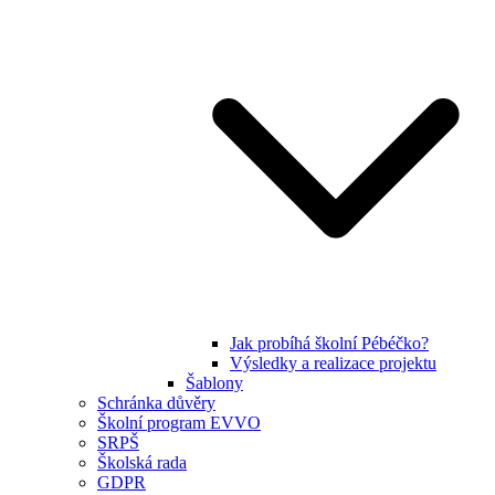
Jak probíhá školní Pébéčko?
Výsledky a realizace projektu
Šablony
Schránka důvěry
Školní program EVVO
SRPŠ
Školská rada
GDPR