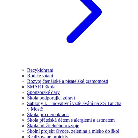
Recyklohraní
Rodiče vítáni
Rozvoj čtenářské a pisatelské gramotnosti
SMART škola
Sponzorské dary
Škola podporující zdraví
Šablony I. - Inovativní vzdělávání na ZŠ Talicha
v Mostě
Škola pro demokracii
Škola přátelská dětem s alergiemi a astmatem
Škola udržitelného rozvoje
Školní projekt Ovoce, zelenina a mléko do škol
Realizované projekty