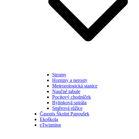
Stromy
Horniny a nerosty
Meteorologická stanice
Naučné tabule
Pocitový chodníček
Bylinková spirála
Směrová růžice
Časopis Školní Papoušek
Ekoškola
eTwinning