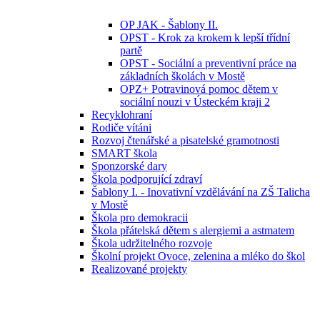
OP JAK - Šablony II.
OPST - Krok za krokem k lepší třídní
partě
OPST - Sociální a preventivní práce na
základních školách v Mostě
OPZ+ Potravinová pomoc dětem v
sociální nouzi v Ústeckém kraji 2
Recyklohraní
Rodiče vítáni
Rozvoj čtenářské a pisatelské gramotnosti
SMART škola
Sponzorské dary
Škola podporující zdraví
Šablony I. - Inovativní vzdělávání na ZŠ Talicha
v Mostě
Škola pro demokracii
Škola přátelská dětem s alergiemi a astmatem
Škola udržitelného rozvoje
Školní projekt Ovoce, zelenina a mléko do škol
Realizované projekty