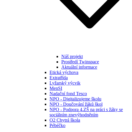
Náš projekt
Prostředí Twinspace
Aktuální informace
Etická výchova
Extratřída
Lyžarský výcvik
MenSI
Nadační fond Tesco
NPO - Digitalizujeme školu
NPO - Doučování žáků škol
NPO - Podpora 4.ZŠ na práci s žáky se
sociálním znevýhodněním
O2 Chytrá škola
Pébéčko