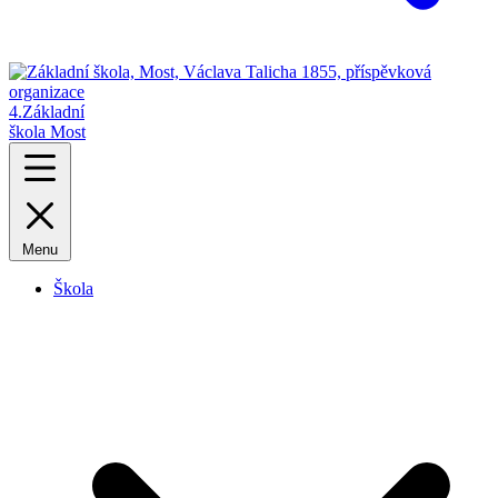
4.
Základní
škola Most
Menu
Škola