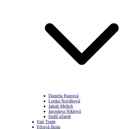
Daniela Paurová
Lenka Nováková
Jakub Melich
Jaroslava Niklová
Další učitelé
Fair Trade
Férová škola