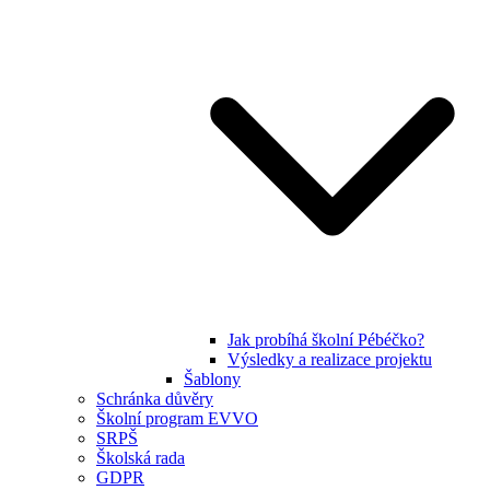
Jak probíhá školní Pébéčko?
Výsledky a realizace projektu
Šablony
Schránka důvěry
Školní program EVVO
SRPŠ
Školská rada
GDPR