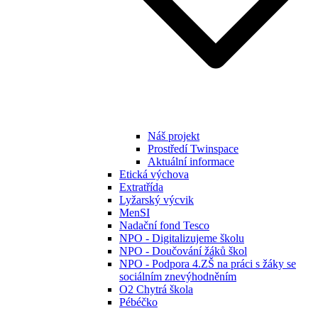
Náš projekt
Prostředí Twinspace
Aktuální informace
Etická výchova
Extratřída
Lyžarský výcvik
MenSI
Nadační fond Tesco
NPO - Digitalizujeme školu
NPO - Doučování žáků škol
NPO - Podpora 4.ZŠ na práci s žáky se
sociálním znevýhodněním
O2 Chytrá škola
Pébéčko