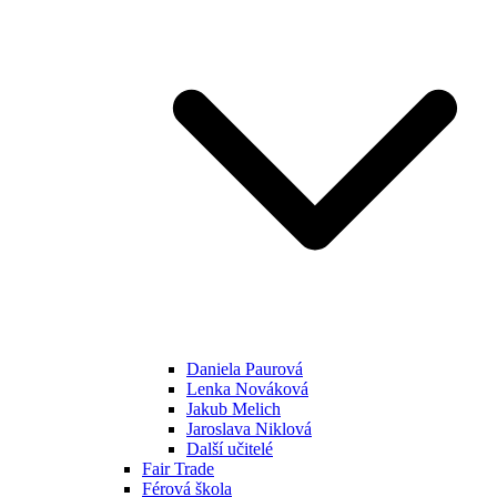
Daniela Paurová
Lenka Nováková
Jakub Melich
Jaroslava Niklová
Další učitelé
Fair Trade
Férová škola