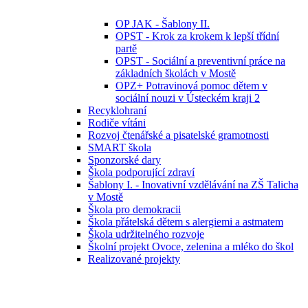
OP JAK - Šablony II.
OPST - Krok za krokem k lepší třídní
partě
OPST - Sociální a preventivní práce na
základních školách v Mostě
OPZ+ Potravinová pomoc dětem v
sociální nouzi v Ústeckém kraji 2
Recyklohraní
Rodiče vítáni
Rozvoj čtenářské a pisatelské gramotnosti
SMART škola
Sponzorské dary
Škola podporující zdraví
Šablony I. - Inovativní vzdělávání na ZŠ Talicha
v Mostě
Škola pro demokracii
Škola přátelská dětem s alergiemi a astmatem
Škola udržitelného rozvoje
Školní projekt Ovoce, zelenina a mléko do škol
Realizované projekty