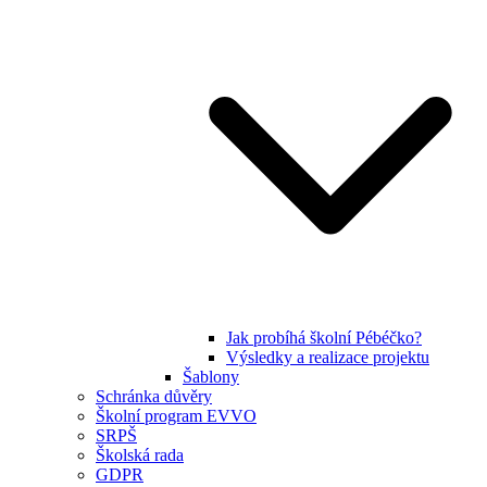
Jak probíhá školní Pébéčko?
Výsledky a realizace projektu
Šablony
Schránka důvěry
Školní program EVVO
SRPŠ
Školská rada
GDPR