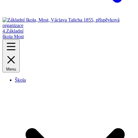
4.
Základní
škola Most
Menu
Škola