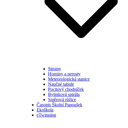
Stromy
Horniny a nerosty
Meteorologická stanice
Naučné tabule
Pocitový chodníček
Bylinková spirála
Směrová růžice
Časopis Školní Papoušek
Ekoškola
eTwinning