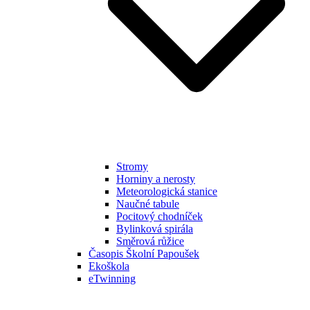
Stromy
Horniny a nerosty
Meteorologická stanice
Naučné tabule
Pocitový chodníček
Bylinková spirála
Směrová růžice
Časopis Školní Papoušek
Ekoškola
eTwinning