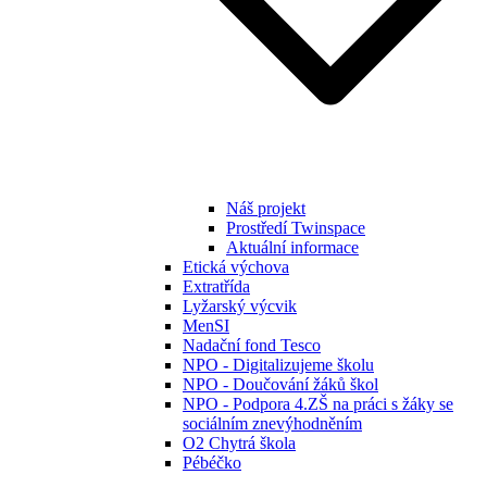
Náš projekt
Prostředí Twinspace
Aktuální informace
Etická výchova
Extratřída
Lyžarský výcvik
MenSI
Nadační fond Tesco
NPO - Digitalizujeme školu
NPO - Doučování žáků škol
NPO - Podpora 4.ZŠ na práci s žáky se
sociálním znevýhodněním
O2 Chytrá škola
Pébéčko