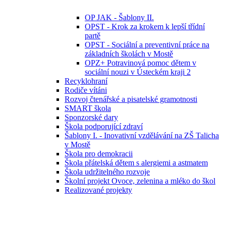
OP JAK - Šablony II.
OPST - Krok za krokem k lepší třídní
partě
OPST - Sociální a preventivní práce na
základních školách v Mostě
OPZ+ Potravinová pomoc dětem v
sociální nouzi v Ústeckém kraji 2
Recyklohraní
Rodiče vítáni
Rozvoj čtenářské a pisatelské gramotnosti
SMART škola
Sponzorské dary
Škola podporující zdraví
Šablony I. - Inovativní vzdělávání na ZŠ Talicha
v Mostě
Škola pro demokracii
Škola přátelská dětem s alergiemi a astmatem
Škola udržitelného rozvoje
Školní projekt Ovoce, zelenina a mléko do škol
Realizované projekty