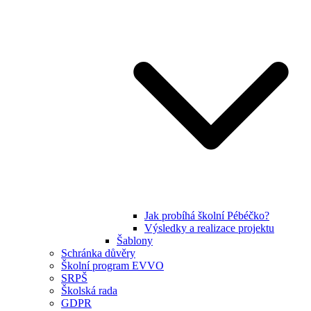
Jak probíhá školní Pébéčko?
Výsledky a realizace projektu
Šablony
Schránka důvěry
Školní program EVVO
SRPŠ
Školská rada
GDPR