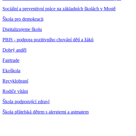
Sociální a preventivní práce na základních školách v Mostě
Škola pro demokracii
Digitalizujeme školu
PBIS - podpora pozitivního chování dětí a žáků
Dobrý anděl
Fairtrade
Ekoškola
Recyklohraní
Rodiče vítáni
Škola podporující zdraví
Škola přátelská dětem s alergiemi a astmatem