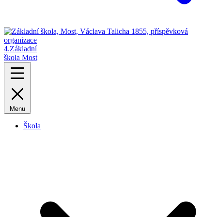
4.
Základní
škola Most
Menu
Škola