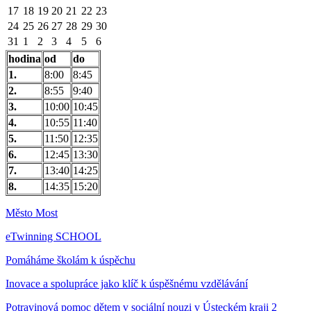
17
18
19
20
21
22
23
24
25
26
27
28
29
30
31
1
2
3
4
5
6
hodina
od
do
1.
8:00
8:45
2.
8:55
9:40
3.
10:00
10:45
4.
10:55
11:40
5.
11:50
12:35
6.
12:45
13:30
7.
13:40
14:25
8.
14:35
15:20
Město Most
e
Twinning SCHOOL
Pomáháme školám k úspěchu
Inovace a spolupráce jako klíč k úspěšnému vzdělávání
Potravinová pomoc dětem v sociální nouzi v Ústeckém kraji 2