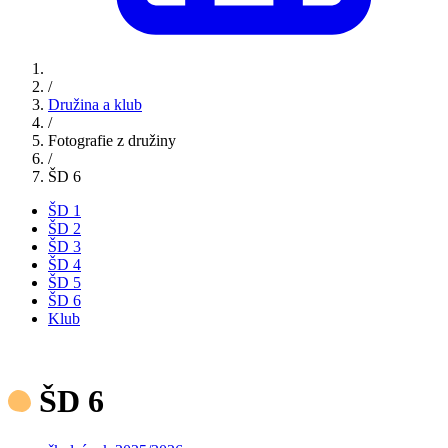
/
Družina a klub
/
Fotografie z družiny
/
ŠD 6
ŠD 1
ŠD 2
ŠD 3
ŠD 4
ŠD 5
ŠD 6
Klub
ŠD 6