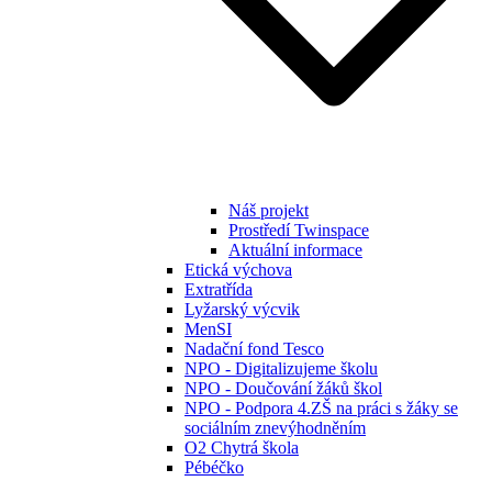
Náš projekt
Prostředí Twinspace
Aktuální informace
Etická výchova
Extratřída
Lyžarský výcvik
MenSI
Nadační fond Tesco
NPO - Digitalizujeme školu
NPO - Doučování žáků škol
NPO - Podpora 4.ZŠ na práci s žáky se
sociálním znevýhodněním
O2 Chytrá škola
Pébéčko