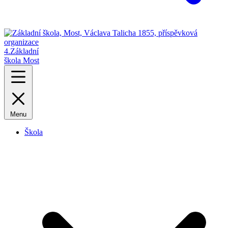
4.
Základní
škola Most
Menu
Škola