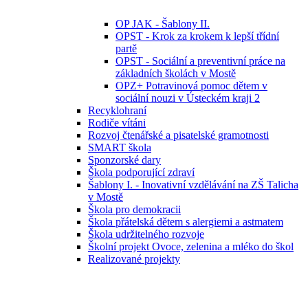
OP JAK - Šablony II.
OPST - Krok za krokem k lepší třídní
partě
OPST - Sociální a preventivní práce na
základních školách v Mostě
OPZ+ Potravinová pomoc dětem v
sociální nouzi v Ústeckém kraji 2
Recyklohraní
Rodiče vítáni
Rozvoj čtenářské a pisatelské gramotnosti
SMART škola
Sponzorské dary
Škola podporující zdraví
Šablony I. - Inovativní vzdělávání na ZŠ Talicha
v Mostě
Škola pro demokracii
Škola přátelská dětem s alergiemi a astmatem
Škola udržitelného rozvoje
Školní projekt Ovoce, zelenina a mléko do škol
Realizované projekty