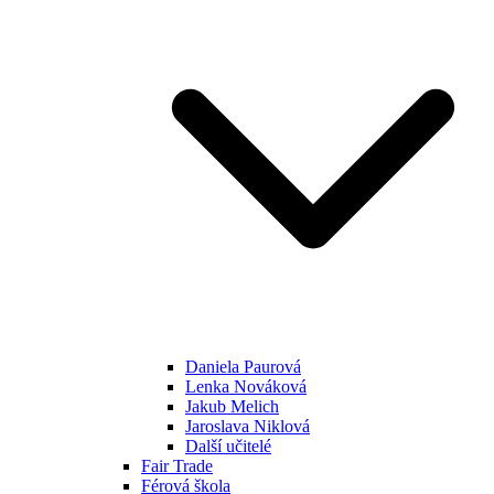
Daniela Paurová
Lenka Nováková
Jakub Melich
Jaroslava Niklová
Další učitelé
Fair Trade
Férová škola