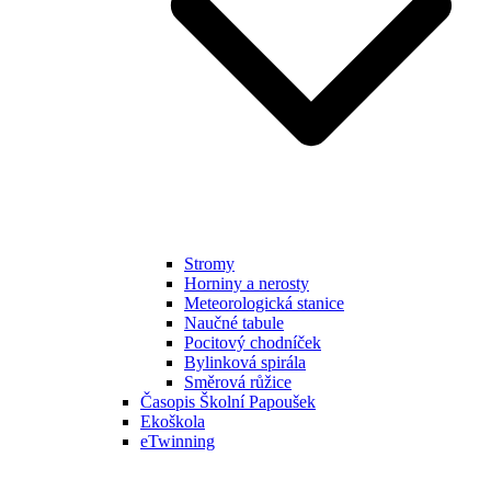
Stromy
Horniny a nerosty
Meteorologická stanice
Naučné tabule
Pocitový chodníček
Bylinková spirála
Směrová růžice
Časopis Školní Papoušek
Ekoškola
eTwinning