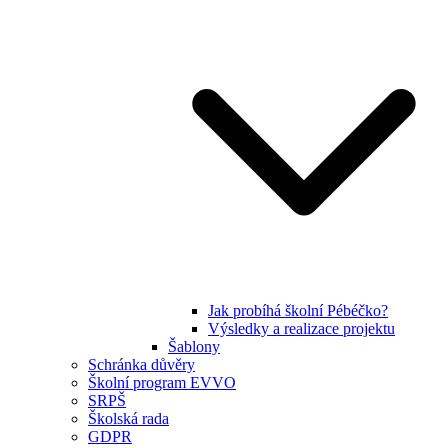
Jak probíhá školní Pébéčko?
Výsledky a realizace projektu
Šablony
Schránka důvěry
Školní program EVVO
SRPŠ
Školská rada
GDPR